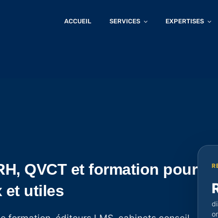
ACCUEIL
SERVICES
EXPERTISES
H, QVCT et formation pour
R
et utiles
d
or