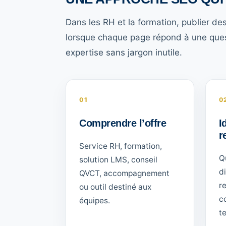
Dans les RH et la formation, publier de
lorsque chaque page répond à une questi
expertise sans jargon inutile.
01
0
Comprendre l’offre
I
r
Service RH, formation,
Q
solution LMS, conseil
d
QVCT, accompagnement
r
ou outil destiné aux
c
équipes.
te