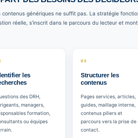
s contenus génériques ne suffit pas. La stratégie foncti
on réelle, s’inscrit dans le parcours du lecteur et mon
2
03
dentifier les
Structurer les
echerches
contenus
uestions des DRH,
Pages services, articles,
irigeants, managers,
guides, maillage interne,
esponsables formation,
contenus piliers et
onsultants ou équipes
parcours vers la prise de
rrain.
contact.