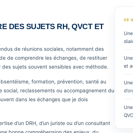
CE 
E DES SUJETS RH, QVCT ET
Une 
dial
endus de réunions sociales, notamment des
de de comprendre les échanges, de restituer
Une 
et a
ter des sujets souvent sensibles avec méthode.
 absentéisme, formation, prévention, santé au
Une
logue social, reclassements ou accompagnement du
d’or
uvent dans les échanges que je dois
Une
QVC
rtise d’un DRH, d’un juriste ou d’un consultant
 une bonne compréhension des enjeux, du