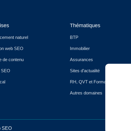
ises
Thématiques
cement naturel
BTP
ion web SEO
Immobilier
ie de contenu
Assurances
d SEO
Sites d’actualité
cal
RH, QVT et Formation
Autres domaines
eb SEO