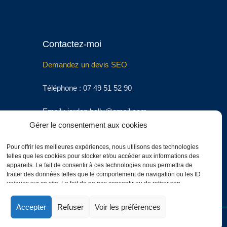
Contactez-moi
Demandez un devis SEO
Téléphone :
07 49 51 52 90
Email :
jordan.belly@gmail.com
Gérer le consentement aux cookies
Pour offrir les meilleures expériences, nous utilisons des technologies
telles que les cookies pour stocker et/ou accéder aux informations des
appareils. Le fait de consentir à ces technologies nous permettra de
traiter des données telles que le comportement de navigation ou les ID
uniques sur ce site. Le fait de ne pas consentir ou de retirer son
consentement peut avoir un effet négatif sur certaines caractéristiques et
fonctions.
Accepter
Refuser
Voir les préférences